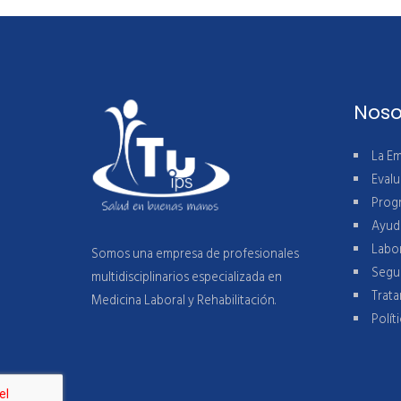
Noso
La E
Eval
Prog
Ayud
Labor
Somos una empresa de profesionales
Segur
multidisciplinarios especializada en
Trat
Medicina Laboral y Rehabilitación.
Polít