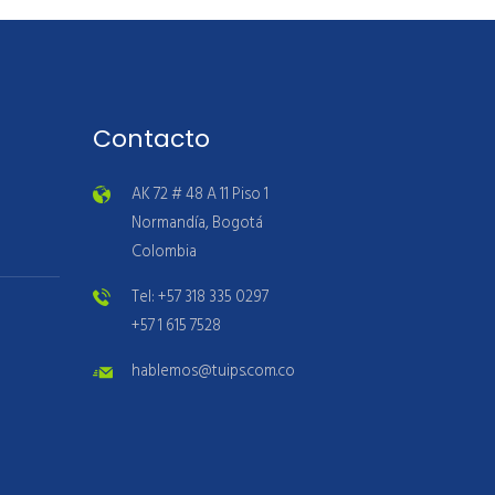
Contacto
AK 72 # 48 A 11 Piso 1
Normandía, Bogotá
Colombia
Tel: +57 318 335 0297
+57 1 615 7528
hablemos@tuips.com.co